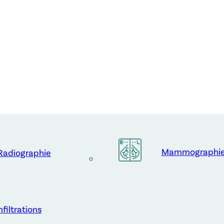
Mammographi
Radiographie
nfiltrations